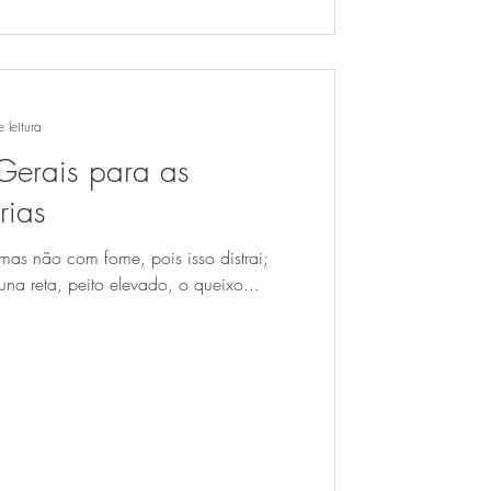
 leitura
erais para as
rias
mas não com fome, pois isso distrai;
una reta, peito elevado, o queixo...