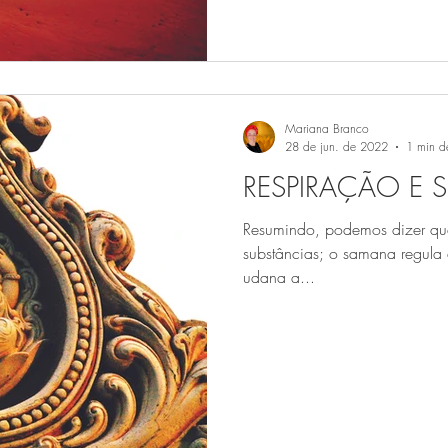
Mariana Branco
28 de jun. de 2022
1 min de
RESPIRAÇÃO E 
Resumindo, podemos dizer qu
substâncias; o samana regula 
udana a...