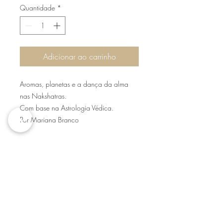
Quantidade
*
Adicionar ao carrinho
Aromas, planetas e a dança da alma
nas Nakshatras.
Com base na Astrologia Védica.
Por Mariana Branco
“Minhas consultas com a Consultora e
Astróloga Védica Mariana Branco