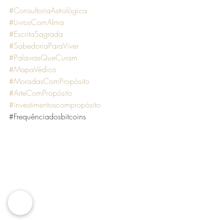
#ConsultoriaAstrológica
#LivrosComAlma
#EscritaSagrada
#SabedoriaParaViver
#PalavrasQueCuram
#MapaVédico
#MoradasComPropósito
#ArteComPropósito
#investimentoscompropósito
#Frequênciadosbitcoins