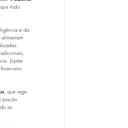
 que todo 
.
eligência e da 
 alimentam 
alizadas.
adicionais, 
ia. Júpiter 
financeiro 
us
, que rege 
icipação 
ndo as 