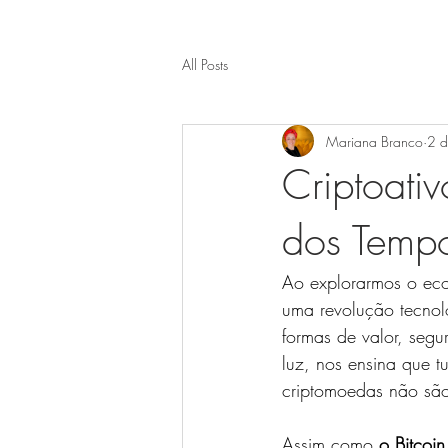
All Posts
Mariana Branco
2 d
Criptoati
dos Temp
Ao explorarmos o eco
uma revolução tecnol
formas de valor, segu
luz, nos ensina que 
criptomoedas não sã
Assim como 
o Bitcoin