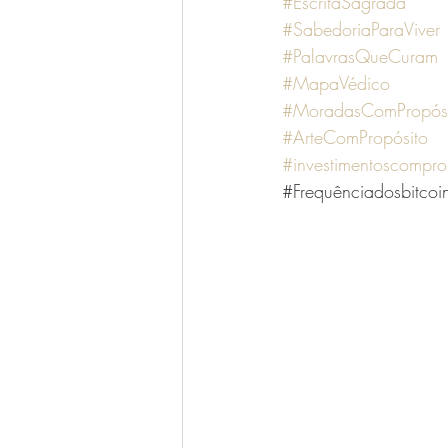
#EscritaSagrada
#SabedoriaParaViver
#PalavrasQueCuram
#MapaVédico
#MoradasComPropósi
#ArteComPropósito
#investimentoscompro
#Frequênciadosbitcoi