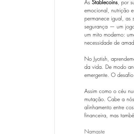
As 
Stablecoins
, por 
emocional, nutrição 
permanece igual, as s
segurança — um jogo 
um mito moderno: uma
necessidade de amadu
No Jyotish, aprendem
da vida. De modo aná
emergente. O desafio
Assim como o céu nun
mutação. Cabe a nós,
alinhamento entre co
financeira, mas também
Namaste