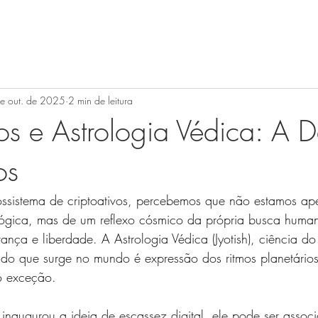
e out. de 2025
2 min de leitura
vos e Astrologia Védica: A 
os
ssistema de criptoativos, percebemos que não estamos ap
ógica, mas de um reflexo cósmico da própria busca huma
rança e liberdade. A Astrologia Védica (Jyotish), ciência d
tudo que surge no mundo é expressão dos ritmos planetário
o exceção.
 inaugurou a ideia de escassez digital, ele pode ser assoc