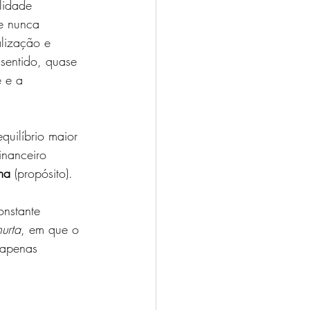
lidade 
e nunca 
alização e 
sentido, quase 
 e a 
uilíbrio maior 
inanceiro 
ma
 (propósito).
nstante 
urta
, em que o 
 apenas 