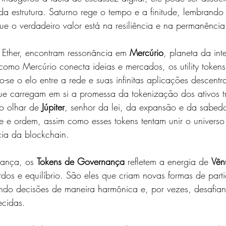
 da estrutura. Saturno rege o tempo e a finitude, lembrando
ue o verdadeiro valor está na resiliência e na permanência
 Ether, encontram ressonância em 
Mercúrio
, planeta da int
omo Mercúrio conecta ideias e mercados, os utility tokens
-se o elo entre a rede e suas infinitas aplicações descentr
ue carregam em si a promessa da tokenização dos ativos tr
o olhar de 
Júpiter
, senhor da lei, da expansão e da sabedor
e e ordem, assim como esses tokens tentam unir o universo 
cia da blockchain.
ança, os 
Tokens de Governança
 refletem a energia de 
Vên
dos e equilíbrio. São eles que criam novas formas de part
ando decisões de maneira harmônica e, por vezes, desafia
ecidas.