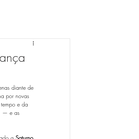
Dança
enas diante de 
na por novas 
o tempo e da 
s — e as 
iado a 
Saturno
, 