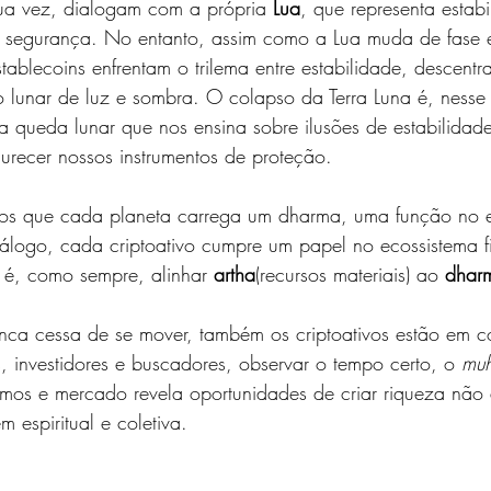
sua vez, dialogam com a própria 
Lua
, que representa estabi
e segurança. No entanto, assim como a Lua muda de fase 
tablecoins enfrentam o trilema entre estabilidade, descentr
lunar de luz e sombra. O colapso da Terra Luna é, nesse 
 queda lunar que nos ensina sobre ilusões de estabilidade
recer nossos instrumentos de proteção.
os que cada planeta carrega um dharma, uma função no eq
logo, cada criptoativo cumpre um papel no ecossistema f
 é, como sempre, alinhar 
artha
(recursos materiais) ao 
dhar
ca cessa de se mover, também os criptoativos estão em co
 investidores e buscadores, observar o tempo certo, o 
muh
smos e mercado revela oportunidades de criar riqueza não
 espiritual e coletiva.