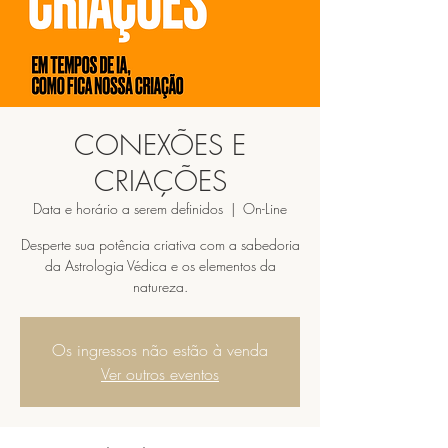
CONEXÕES E
CRIAÇÕES
Data e horário a serem definidos
  |  
On-Line
Desperte sua potência criativa com a sabedoria
da Astrologia Védica e os elementos da
natureza.
Os ingressos não estão à venda
Ver outros eventos