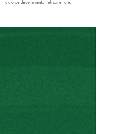
🌿 No dia 9 de outubro de 2025, Vênus entra no
signo de Virgem e se une ao Sol, inaugurando um
ciclo de discernimento, refinamento e...