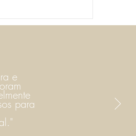
ra e
foram
elmente
sos para
al."