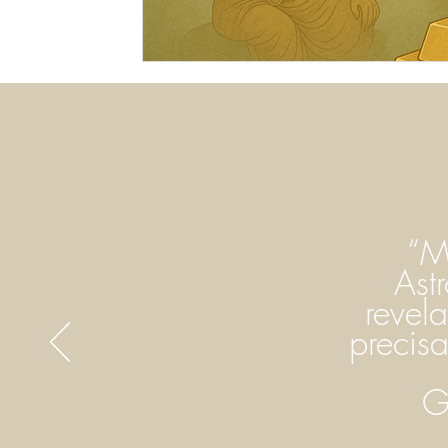
“M
Ast
revel
precis
G